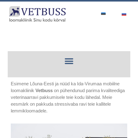
Esimene Lõuna-Eesti ja nüüd ka Ida-Virumaa mobiilne
loomakliinik
Vetbuss
on pühendunud parima kvaliteediga
veterinaarravi pakkumisele teie kodu lähedal. Meie
eesmärk on pakkuda stressivaba ravi teie kallitele
lemmikloomadele.