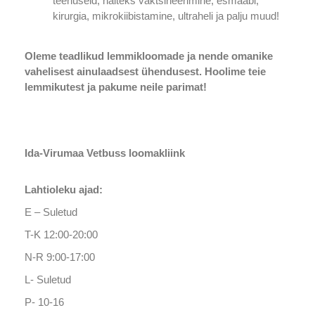
teenuseid, näiteks vaktsineerimine, esmaabi,
kirurgia, mikrokiibistamine, ultraheli ja palju muud!
Oleme teadlikud lemmikloomade ja nende omanike
vahelisest ainulaadsest ühendusest. Hoolime teie
lemmikutest ja pakume neile parimat!
Ida-Virumaa Vetbuss loomakliink
Lahtioleku ajad:
E – Suletud
T-K 12:00-20:00
N-R 9:00-17:00
L- Suletud
P- 10-16