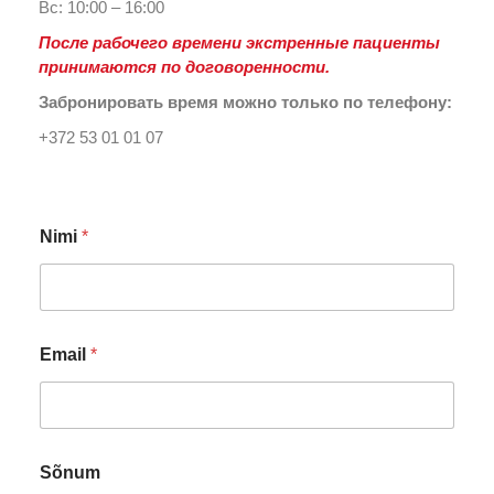
Вс: 10:00 – 16:00
После рабочего времени экстренные пациенты
принимаются по договоренности.
Забронировать время можно только по телефону:
+372 53 01 01 07
Nimi
*
E
Email
*
m
a
i
l
E
m
Sõnum
a