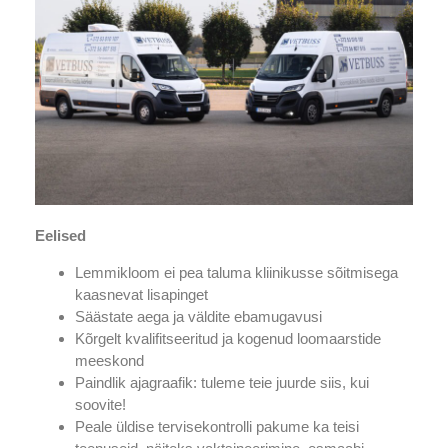
Eelised
Lemmikloom ei pea taluma kliinikusse sõitmisega
kaasnevat lisapinget
Säästate aega ja väldite ebamugavusi
Kõrgelt kvalifitseeritud ja kogenud loomaarstide
meeskond
Paindlik ajagraafik: tuleme teie juurde siis, kui
soovite!
Peale üldise tervisekontrolli pakume ka teisi