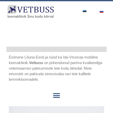
Esimene Lõuna-Eesti ja nüüd ka Ida-Virumaa mobiilne
loomakliinik
Vetbuss
on pühendunud parima kvaliteediga
veterinaarravi pakkumisele teie kodu lähedal. Meie
eesmärk on pakkuda stressivaba ravi teie kallitele
lemmikloomadele.