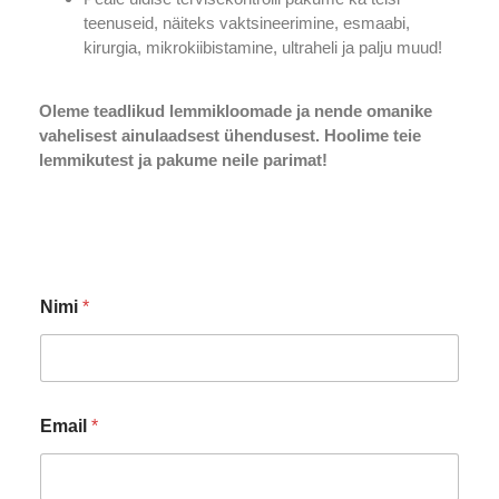
teenuseid, näiteks vaktsineerimine, esmaabi,
kirurgia, mikrokiibistamine, ultraheli ja palju muud!
Oleme teadlikud lemmikloomade ja nende omanike
vahelisest ainulaadsest ühendusest. Hoolime teie
lemmikutest ja pakume neile parimat!
*
Nimi
*
E
m
a
i
l
S
Email
*
õ
n
u