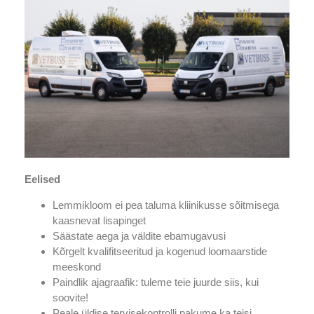
Eelised
Lemmikloom ei pea taluma kliinikusse sõitmisega
kaasnevat lisapinget
Säästate aega ja väldite ebamugavusi
Kõrgelt kvalifitseeritud ja kogenud loomaarstide
meeskond
Paindlik ajagraafik: tuleme teie juurde siis, kui
soovite!
Peale üldise tervisekontrolli pakume ka teisi