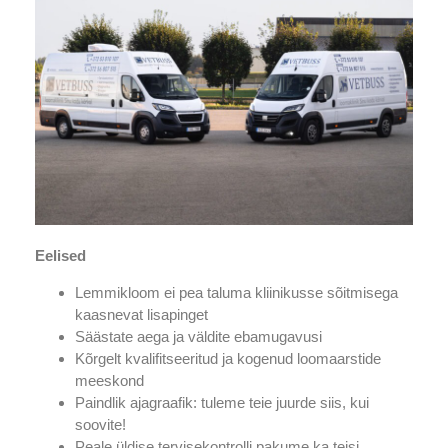
Eelised
Lemmikloom ei pea taluma kliinikusse sõitmisega
kaasnevat lisapinget
Säästate aega ja väldite ebamugavusi
Kõrgelt kvalifitseeritud ja kogenud loomaarstide
meeskond
Paindlik ajagraafik: tuleme teie juurde siis, kui
soovite!
Peale üldise tervisekontrolli pakume ka teisi