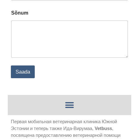
S
Sõnum
õ
n
u
m
*
E
m
a
i
l
Saada
Первая мобильная ветеринарная клиника Южной
Эстонии и теперь также Ида-Вирумаа,
Vetbuss
,
посвящена предоставлению ветеринарной помощи