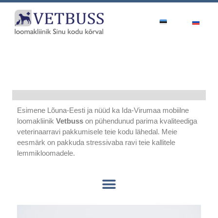
Esimene Lõuna-Eesti ja nüüd ka Ida-Virumaa mobiilne
loomakliinik
Vetbuss
on pühendunud parima kvaliteediga
veterinaarravi pakkumisele teie kodu lähedal. Meie
eesmärk on pakkuda stressivaba ravi teie kallitele
lemmikloomadele.