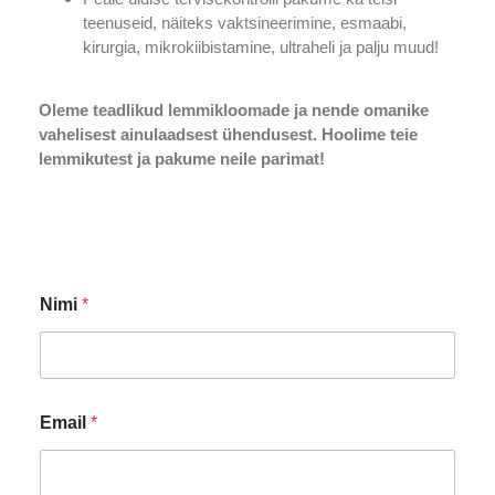
teenuseid, näiteks vaktsineerimine, esmaabi,
kirurgia, mikrokiibistamine, ultraheli ja palju muud!
Oleme teadlikud lemmikloomade ja nende omanike
vahelisest ainulaadsest ühendusest. Hoolime teie
lemmikutest ja pakume neile parimat!
Nimi
*
Email
*